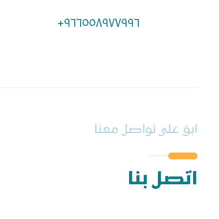
٩٦٦٥٥٨٩٧٧٩٩٦+
ابق على تواصل معنا
اتصل بنا