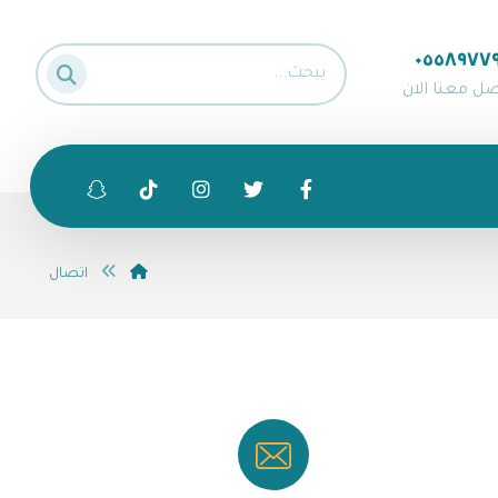
٠٥٥٨٩٧٧
صل معنا الان
اتصال