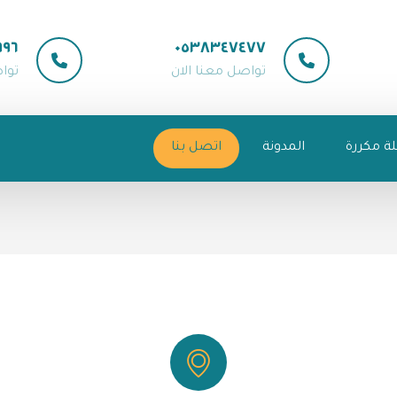
٩٩٦
٠٥٣٨٣٤٧٤٧٧
تواصل معنا الان
توا
ة مكررة
المدونة
اتصل بنا