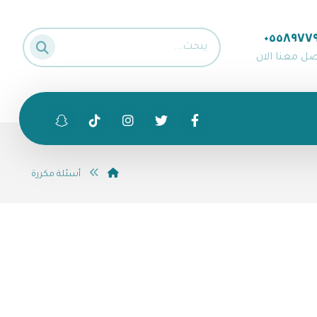
٠٥٥٨٩٧٧
صل معنا الان
أسئلة مكررة