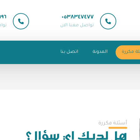
٩٩٦
٠٥٣٨٣٤٧٤٧٧
تواصل معنا الان
توا
ة مكررة
المدونة
اتصل بنا
أسئلة مكررة
هل لديك اي سؤال؟